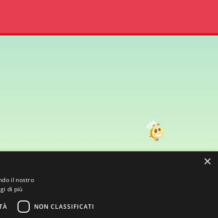
×
ndo il nostro
gi di più
TÀ
NON CLASSIFICATI