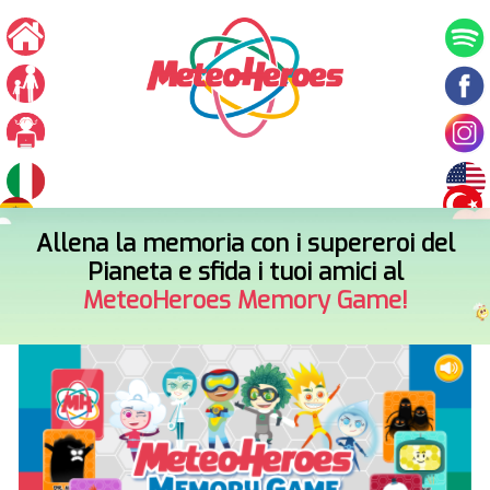
V
a
i
a
l
c
o
n
t
Allena la memoria con i supereroi del
e
Pianeta e sfida i tuoi amici al
n
MeteoHeroes Memory Game!
u
t
o