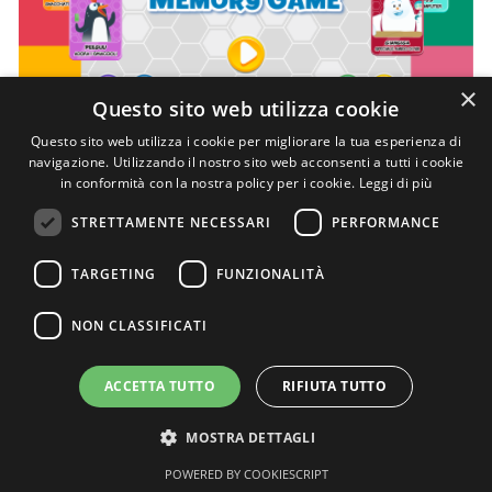
×
Questo sito web utilizza cookie
Questo sito web utilizza i cookie per migliorare la tua esperienza di
navigazione. Utilizzando il nostro sito web acconsenti a tutti i cookie
in conformità con la nostra policy per i cookie.
Leggi di più
CONTATTI
|
PRIVACY
|
COOKIES
STRETTAMENTE NECESSARI
PERFORMANCE
TARGETING
FUNZIONALITÀ
NON CLASSIFICATI
Copyright ©2020-2023 MOPI/Mondo TV
ACCETTA TUTTO
RIFIUTA TUTTO
MOSTRA DETTAGLI
POWERED BY COOKIESCRIPT